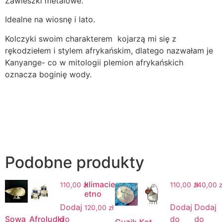
Zawieszki metalowe.
Idealne na wiosnę i lato.
Kolczyki swoim charakterem kojarzą mi się z
rękodziełem i stylem afrykańskim, dlatego nazwałam je
Kanyange- co w mitologii plemion afrykańskich
oznacza boginię wody.
Podobne produkty
klimacie
110,00
zł
110,00
zł
140,00
z
etno
Dodaj
Dodaj
Dodaj
120,00
zł
Sowa
Afroludki
do
do
do
Guzik
Kot